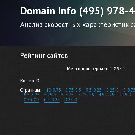
Domain Info (495) 978-
Анализ скоростных характеристик са
Рейтинг сайтов
Место в интервале 1.25 - 1
Кол-во: 0
Страницы:
10-9.75
9.75-9.5
9.5-9.25
9.25-9
9-8.7
5.5-5.25
5.25-5
5-4.75
4.75-4.5
4.5-4.25
4.25-4
0.75-0.5
0.5-0.25
0.25-0