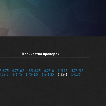
Количество проверок
7-6.75
6.75-6.5
6.5-6.25
6.25-6
6-5.75
5.75-5.5
2.25-2
2-1.75
1.75-1.5
1.5-1.25
1.25-1
1-0.75