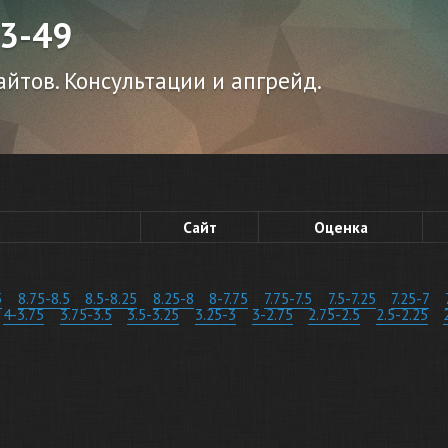
43-49
йтов. Консультации и апгрейд.
Сайт
Оценка
5
8.75-8.5
8.5-8.25
8.25-8
8-7.75
7.75-7.5
7.5-7.25
7.25-7
4-3.75
3.75-3.5
3.5-3.25
3.25-3
3-2.75
2.75-2.5
2.5-2.25