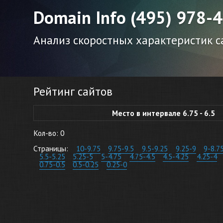
Domain Info (495) 978-
Анализ скоростных характеристик са
Рейтинг сайтов
Место в интервале 6.75 - 6.5
Кол-во: 0
Страницы:
10-9.75
9.75-9.5
9.5-9.25
9.25-9
9-8.7
5.5-5.25
5.25-5
5-4.75
4.75-4.5
4.5-4.25
4.25-4
0.75-0.5
0.5-0.25
0.25-0