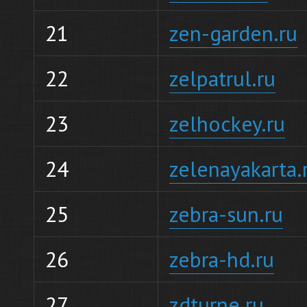
21
zen-garden.ru
22
zelpatrul.ru
23
zelhockey.ru
24
zelenayakarta.
25
zebra-sun.ru
26
zebra-hd.ru
27
zdturne.ru