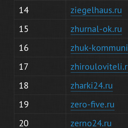
14
ziegelhaus.ru
15
zhurnal-ok.ru
16
zhuk-kommunis
17
zhirouloviteli.
18
zharki24.ru
19
zero-five.ru
20
zerno24.ru