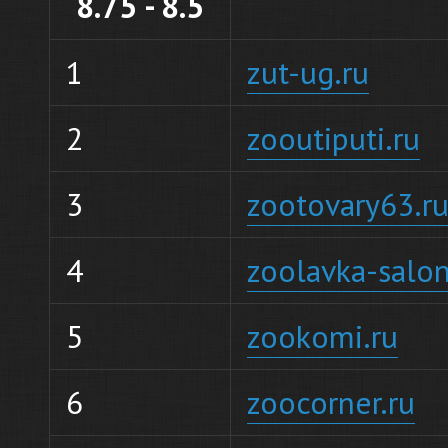
8.75 - 8.5
1
zut-ug.ru
2
zooutiputi.ru
3
zootovary63.r
4
zoolavka-salon
5
zookomi.ru
6
zoocorner.ru