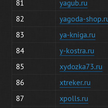
81
yagub.ru
82
yagoda-shop.r
83
ya-kniga.ru
84
y-kostra.ru
85
xydozka73.ru
86
xtreker.ru
87
xpolls.ru