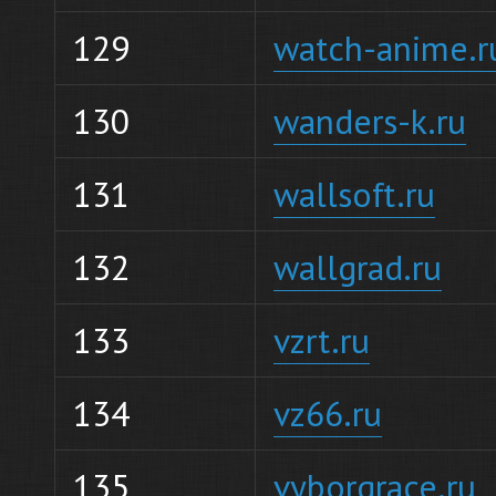
129
watch-anime.r
130
wanders-k.ru
131
wallsoft.ru
132
wallgrad.ru
133
vzrt.ru
134
vz66.ru
135
vyborgrace.ru