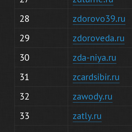
28
zdorovo39.ru
29
zdoroveda.ru
30
zda-niya.ru
31
zcardsibir.ru
32
zawody.ru
33
zatly.ru