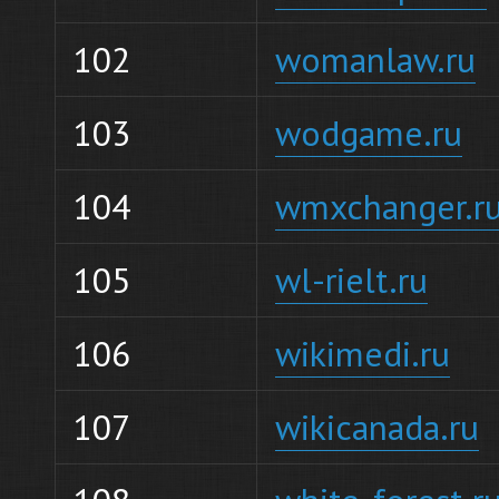
102
womanlaw.ru
103
wodgame.ru
104
wmxchanger.r
105
wl-rielt.ru
106
wikimedi.ru
107
wikicanada.ru