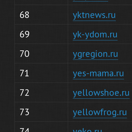
68
yktnews.ru
69
yk-ydom.ru
70
ygregion.ru
71
yes-mama.ru
72
yellowshoe.ru
73
yellowfrog.ru
74
yeko.ru