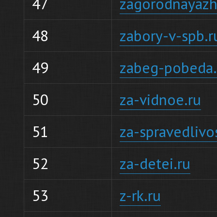
47
zagorodnayazh
48
zabory-v-spb.r
49
zabeg-pobeda.
50
za-vidnoe.ru
51
za-spravedlivo
52
za-detei.ru
53
z-rk.ru