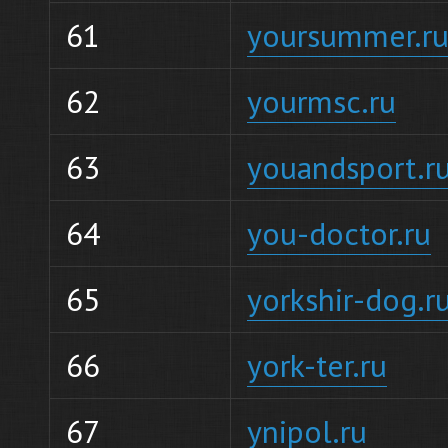
61
yoursummer.r
62
yourmsc.ru
63
youandsport.r
64
you-doctor.ru
65
yorkshir-dog.r
66
york-ter.ru
67
ynipol.ru