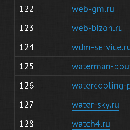
122
web-gm.ru
123
web-bizon.ru
124
wdm-service.r
125
waterman-bout
126
watercooling-p
127
water-sky.ru
128
watch4.ru