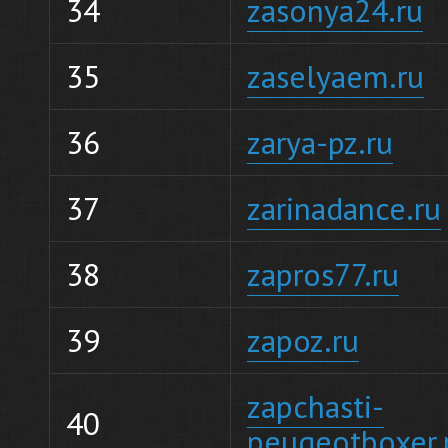
34
zasonya24.ru
35
zaselyaem.ru
36
zarya-pz.ru
37
zarinadance.ru
38
zapros77.ru
39
zapoz.ru
zapchasti-
40
peugeotboxer.