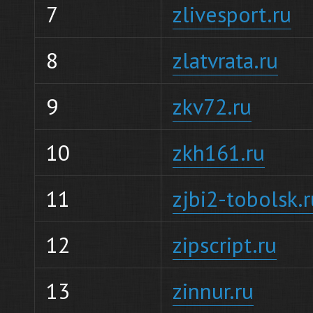
7
zlivesport.ru
8
zlatvrata.ru
9
zkv72.ru
10
zkh161.ru
11
zjbi2-tobolsk.r
12
zipscript.ru
13
zinnur.ru