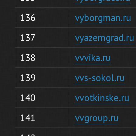
136
vyborgman.ru
137
vyazemgrad.ru
138
vvvika.ru
139
vvs-sokol.ru
140
vvotkinske.ru
141
vvgroup.ru