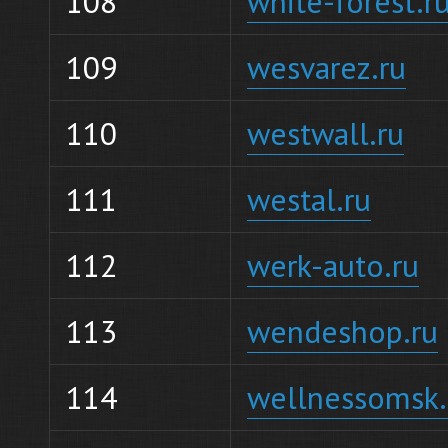
108
white-forest.r
109
wesvarez.ru
110
westwall.ru
111
westal.ru
112
werk-auto.ru
113
wendeshop.ru
114
wellnessomsk.